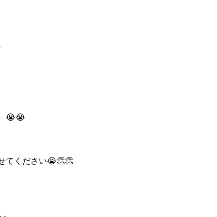
。
😭😭
てください😭👏👏