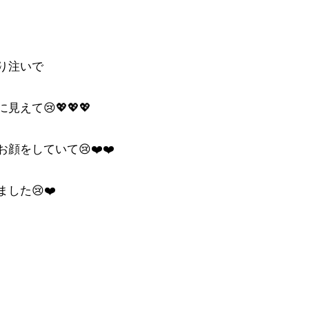
り注いで
えて😢💖💖💖
顔をしていて😢❤️❤️
した😢❤️