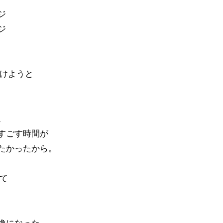
ジ
ジ
受けようと
。
すごす時間が
たかったから。
みて