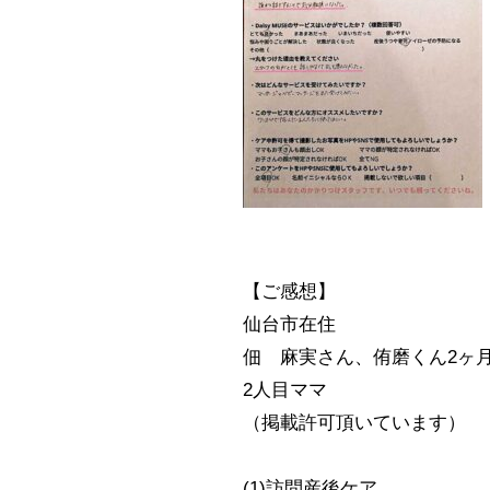
【ご感想】
仙台市在住
佃 麻実さん、侑磨くん2ヶ
2人目ママ
⁡（掲載許可頂いています）
(1)訪問産後ケア