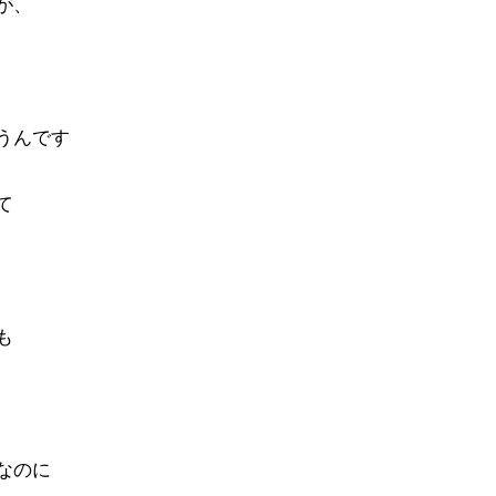
が、
うんです
て
も
なのに