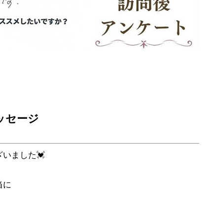
メッセージ
いました💓
当に