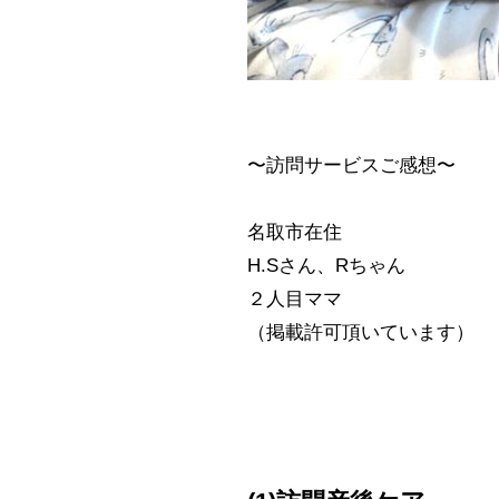
〜訪問サービスご感想〜
名取市在住
H.Sさん、Rちゃん
２人目ママ
⁡（掲載許可頂いています）