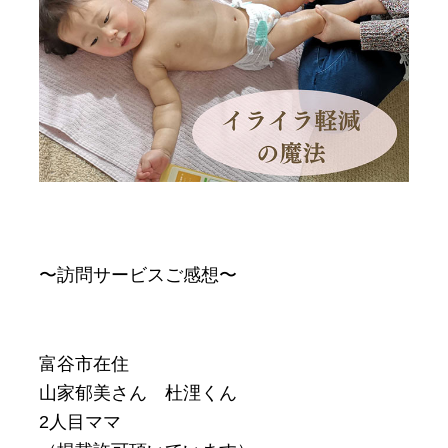
〜訪問サービスご感想〜
富谷市在住
山家郁美さん 杜浬くん
2人目ママ