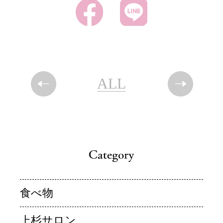
ALL
食べ物
上杉サロン